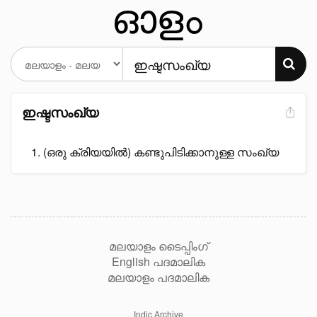
ഇഷ്ടസംഖ്യ
(ഒരു ക്രിയയിൽ) കണ്ടുപിടിക്കാനുള്ള സംഖ്യ
മലയാളം ടൈപ്പിംഗ്
English പദമാലിക
മലയാളം പദമാലിക
Indic Archive