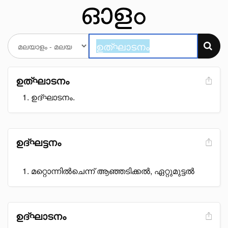
ഉത്ഘാടനം
ഉദ്ഘാടനം.
ഉദ്ഘട്ടനം
മറ്റൊന്നിൽചെന്ന് ആഞ്ഞടിക്കൽ, ഏറ്റുമുട്ടൽ
ഉദ്ഘാടനം