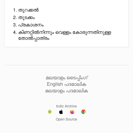
തുറക്കൽ
തുടക്കം
പ്രകാശനം
കിണറ്റിൽനിന്നും വെള്ളം കോരുന്നതിനുള്ള
തോൽപ്പാത്രം
മലയാളം ടൈപ്പിംഗ്
English പദമാലിക
മലയാളം പദമാലിക
Indic Archive
Open Source