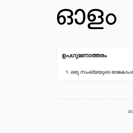
ഉപഗുണോത്തരം
ഒരു സംഖ്യയുടെ ഭാജകാം
മല