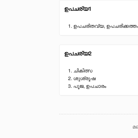
ഉപചര്യ1
ഉപചരിതവ്യ, ഉപചരിക്കത്തക്
ഉപചര്യ2
ചികിത്സ
ശുശ്രൂഷ
പൂജ, ഉപചാരം
മല