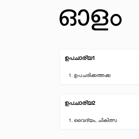
ഉപചാര്യ1
ഉപചരിക്കത്തക്ക
ഉപചാര്യ2
വൈദ്യം, ചികിത്സ