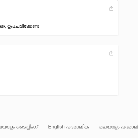
ക, ഉപചരിക്കേണ്ട
യാളം ടൈപ്പിംഗ്
English പദമാലിക
മലയാളം പദമാല