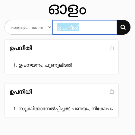
ഉപനീതി
ഉപനയനം, പൂണൂലിടൽ
ഉപനിധി
സൂക്ഷിക്കാനേൽപ്പിച്ചത്, പണയം, നിക്ഷേപം