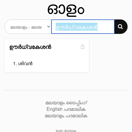
ഊർധ്വകേശൻ
ശിവൻ
മലയാളം ടൈപ്പിംഗ്
English പദമാലിക
മലയാളം പദമാലിക
Indic Archive