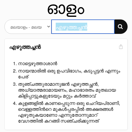
എഴുത്തച്ചൻ
നാട്ടെഴുത്താശാൻ
നായന്മാരിൽ ഒരു ഉപവിഭാഗം, കടുപ്പട്ടൻ എന്നും
പേര്
തുഞ്ചത്തുരാമാനുജൻ എഴുത്തച്ഛൻ,
അധ്യാത്മരാമായണം, മഹാഭാരതം മുതലായ
കിളിപ്പാട്ടുകളുടേയും മറ്റും കർത്താവ്
കുളങ്ങളിൽ കാണപ്പെടുന്ന ഒരു ചെറിയപ്രാണി,
വെള്ളത്തിൻറെ മുകൾപ്പരപ്പിൽ അക്ഷരങ്ങൾ
എഴുതുകയാണോ എന്നുതോന്നുമാറ്
വേഗത്തിൽ കറങ്ങി സഞ്ചരിക്കുന്നത്