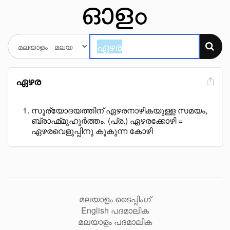
ഏഴര
സൂര്യോദയത്തിന് ഏഴരനാഴികയുള്ള സമയം,
ബ്രാഹ്മ്മുഹൂർത്തം. (പ്ര.) ഏഴരക്കോഴി =
ഏഴരവെളുപ്പിനു കൂകുന്ന കോഴി
മലയാളം ടൈപ്പിംഗ്
English പദമാലിക
മലയാളം പദമാലിക