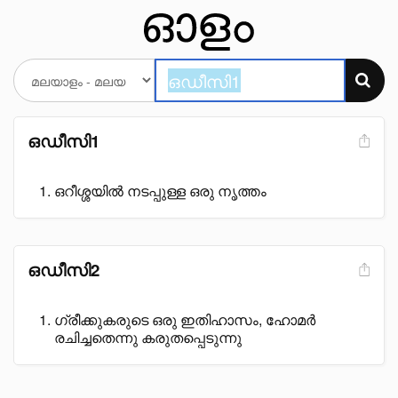
ഒഡീസി1
ഒറീശ്ശയിൽ നടപ്പുള്ള ഒരു നൃത്തം
ഒഡീസി2
ഗ്രീക്കുകരുടെ ഒരു ഇതിഹാസം, ഹോമർ
രചിച്ചതെന്നു കരുതപ്പെടുന്നു