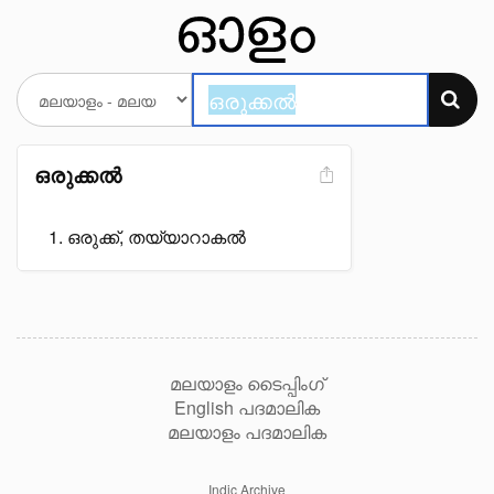
ഒരുക്കൽ
ഒരുക്ക്, തയ്യാറാകൽ
മലയാളം ടൈപ്പിംഗ്
English പദമാലിക
മലയാളം പദമാലിക
Indic Archive