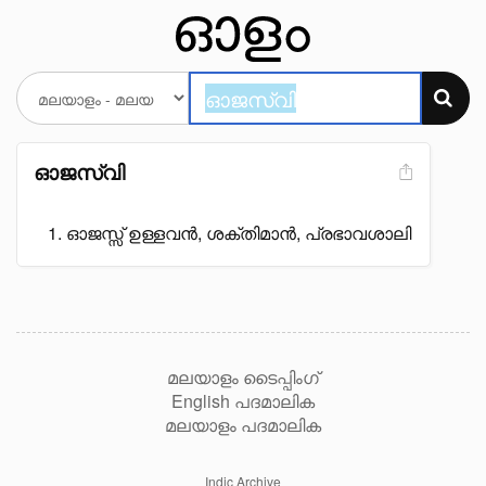
ഓജസ്വി
ഓജസ്സ് ഉള്ളവൻ, ശക്തിമാൻ, പ്രഭാവശാലി
മലയാളം ടൈപ്പിംഗ്
English പദമാലിക
മലയാളം പദമാലിക
Indic Archive