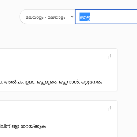
, അൽപം. ഉദാ: ഒട്ടുദൂരെ, ഒട്ടുനാൾ, ഒറ്റുനേരം
ലിന് ഒട്ടു തറയ്ക്കുക