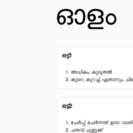
ഒട്ട്1
അധികം, കൂടുതൽ
കുറെ, കുറച്ച്, ഏതാനും, ചില
ഒട്ട്2
ചേർപ്പ്, ചേർന്നത്. ഉദാ: വാതി
ചതവ്, ചുളുക്ക്