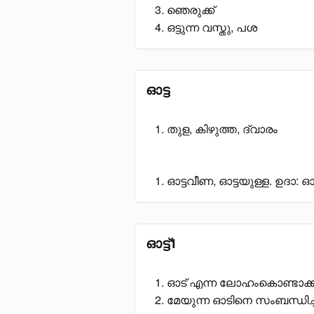
ഞെരുക്ക്
ഒട്ടുന്ന വസ്തു, പശ
ഓട്ട
തുള, കിഴുത്ത, ദ്വാരം
ഓട്ടവീണ, ഓട്ടയുള്ള. ഉദാ: ഓട
ഓട്ട്1
ഓട് എന്ന ലോഹംകൊണ്ടാക്ക
മേയുന്ന ഓടിനെ സംബന്ധിച്ച,