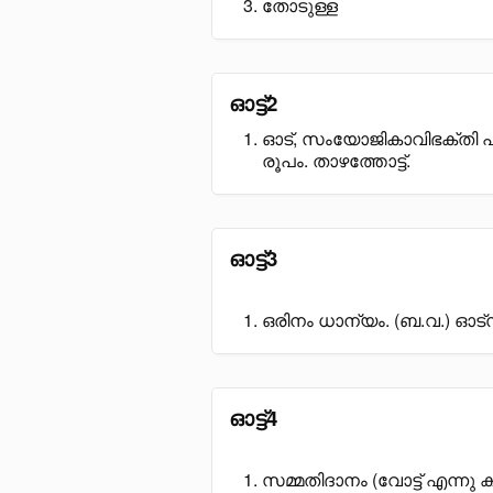
തോടുള്ള
ഓട്ട്2
ഓട്, സംയോജികാവിഭക്തി പ
രൂപം. താഴത്തോട്ട്.
ഓട്ട്3
ഒരിനം ധാന്യം. (ബ.വ.) ഓട്
ഓട്ട്4
സമ്മതിദാനം (വോട്ട് എന്നു