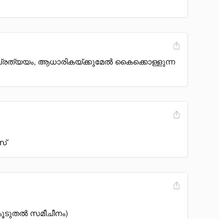
്രത്യയം, ആധാരികയ്ക്കുമേൽ കൈക്കൊള്ളുന്ന
സ്
 കൂടുതൽ സമീചീനം)