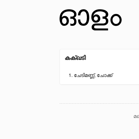
കക്ഖടി
ചേടിമണ്ണ്, ചോക്ക്
മല