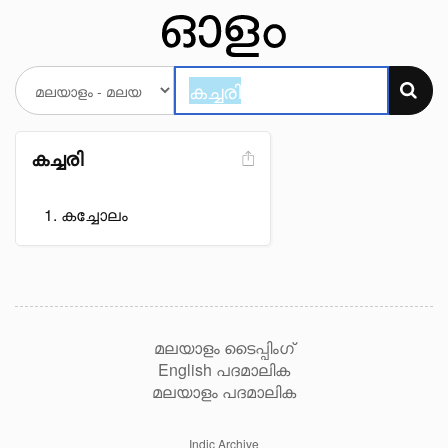
കച്ചരി
കച്ചോലം
മലയാളം ടൈപ്പിംഗ്
English പദമാലിക
മലയാളം പദമാലിക
Indic Archive