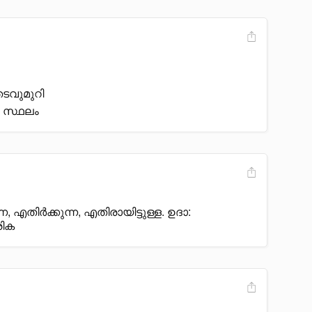
 തടവുമുറി
ു സ്ഥലം
 എതിർക്കുന്ന, എതിരായിട്ടുള്ള. ഉദാ:
രിക