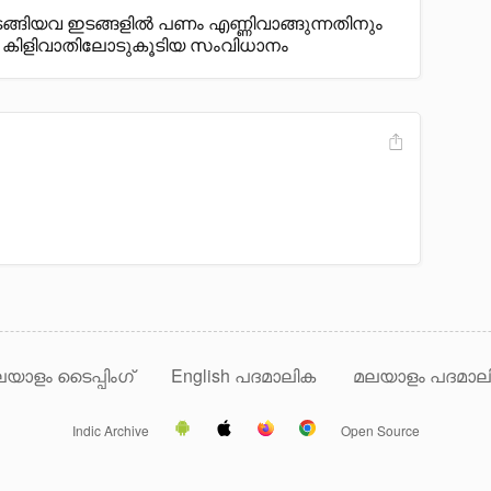
ുടങ്ങിയവ ഇടങ്ങളിൽ പണം എണ്ണിവാങ്ങുന്നതിനും
ുള്ള കിളിവാതിലോടുകൂടിയ സംവിധാനം
യാളം ടൈപ്പിംഗ്
English പദമാലിക
മലയാളം പദമാല
Indic Archive
Open Source