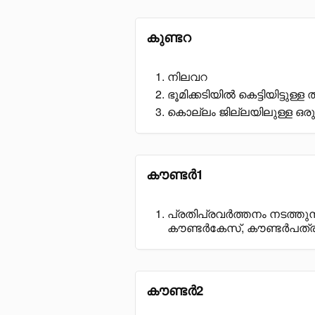
കുണ്ടറ
നിലവറ
ഭൂമിക്കടിയിൽ കെട്ടിയിട്ടുള്ള
കൊല്ലം ജില്ലയിലുള്ള ഒര
കൗണ്ടർ1
പ്രതിപ്രവർത്തനം നടത്തുന്ന,
കൗണ്ടർകേസ്, കൗണ്ടർപത്
കൗണ്ടർ2