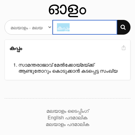
കപ്പം
സാമന്തരാജാവ് മേൽക്കോയ്മയ്ക്ക്
ആണ്ടുതോറും കൊടുക്കാൻ കടപ്പെട്ട സംഖ്യ
മലയാളം ടൈപ്പിംഗ്
English പദമാലിക
മലയാളം പദമാലിക