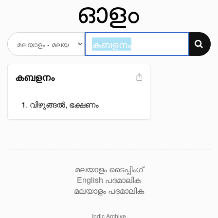
കബളനം
വിഴുങ്ങൽ, ഭക്ഷണം
മലയാളം ടൈപ്പിംഗ്
English പദമാലിക
മലയാളം പദമാലിക
Indic Archive