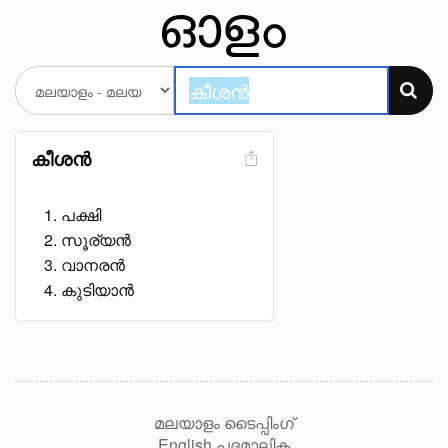
കീശൻ
പക്ഷി
സൂര്യൻ
വാനരൻ
കുടിയാൻ
മലയാളം ടൈപ്പിംഗ്
English പദമാലിക