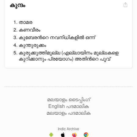
കുന്ദം
താമര
കണവീരം
കുബേരൻറെ നവനിധികളിൽ ഒന്ന്
കുന്തുരുക്കം
കുരുക്കുത്തിമുല്ല (എല്ലായിനം മുല്ലകളെ
കുറിക്കാനും പ്രയോഗം) അതിൻറെ പൂവ്
മലയാളം ടൈപ്പിംഗ്
English പദമാലിക
മലയാളം പദമാലിക
Indic Archive