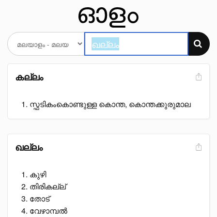
കല്ലം
സ്ഫടികംകൊണ്ടുള്ള കൊന്ത, കൊന്തക്കുരുമാല
ഖല്ലം
കുഴി
തിരികല്ല്
തോട്
വേഴാമ്പൽ