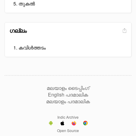
തുകൽ
ഗല്ലം
കവിൾത്തടം
മലയാളം ടൈപ്പിംഗ്
English പദമാലിക
മലയാളം പദമാലിക
Indic Archive
Open Source