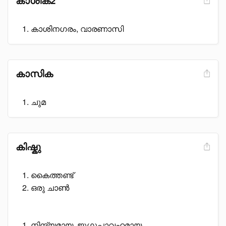
കാശിക2
കാശിനഗരം, വാരണാസി
കാസിക
ചുമ
കിഷ്കു
കൈത്തണ്ട്
ഒരു ചാൺ
നിന്ദ്യമായ, ജുഗുപ്സാവഹമായ