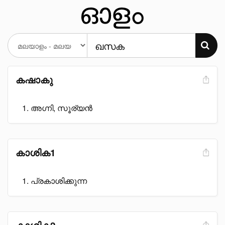
കഷാകു
അഗ്നി, സൂര്യൻ
കാശിക1
പ്രകാശിക്കുന്ന