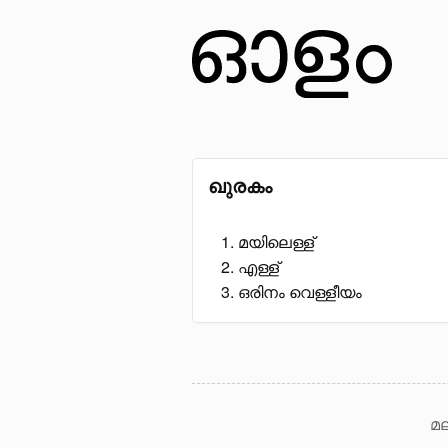
ഖുരകം
മയിലെള്ള്
എള്ള്
ഒരിനം വെള്ളീയം
മല