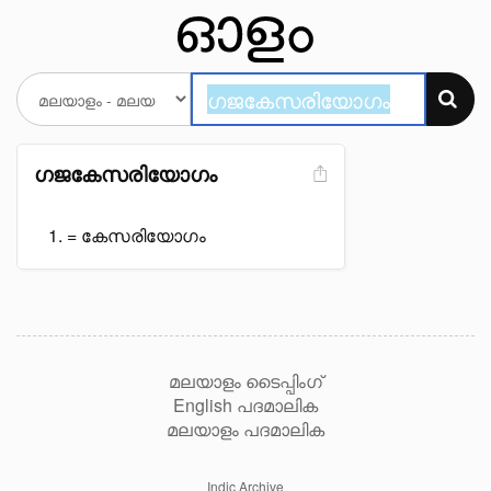
ഗജകേസരിയോഗം
= കേസരിയോഗം
മലയാളം ടൈപ്പിംഗ്
English പദമാലിക
മലയാളം പദമാലിക
Indic Archive