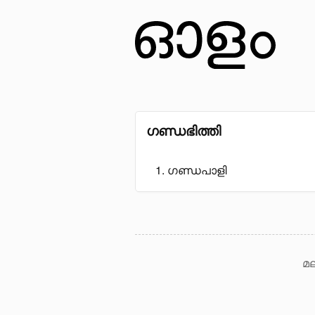
ഗണ്ഡഭിത്തി
ഗണ്ഡപാളി
മല