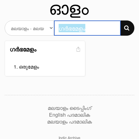
ഗർഭമേളം
ഒരുമേളം
മലയാളം ടൈപ്പിംഗ്
English പദമാലിക
മലയാളം പദമാലിക
Indic Archive