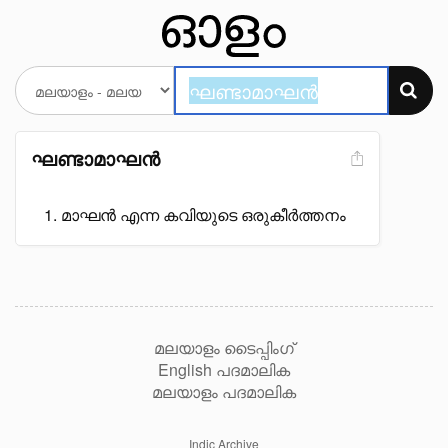
ഘണ്ടാമാഘൻ
മാഘൻ എന്ന കവിയുടെ ഒരുകീർത്തനം
മലയാളം ടൈപ്പിംഗ്
English പദമാലിക
മലയാളം പദമാലിക
Indic Archive