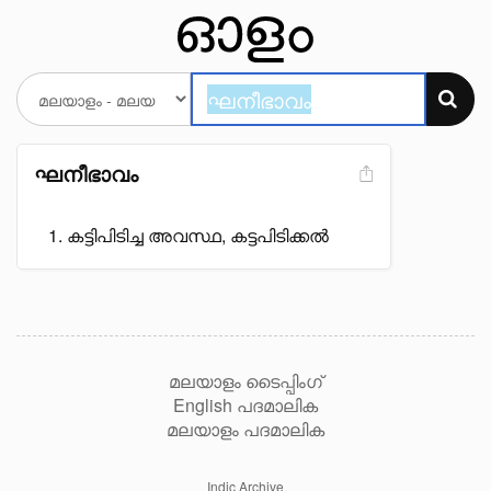
ഘനീഭാവം
കട്ടിപിടിച്ച അവസ്ഥ, കട്ടപിടിക്കൽ
മലയാളം ടൈപ്പിംഗ്
English പദമാലിക
മലയാളം പദമാലിക
Indic Archive