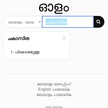
ചകാസിത
പ്രകാശമുള്ള
മലയാളം ടൈപ്പിംഗ്
English പദമാലിക
മലയാളം പദമാലിക
Indic Archive