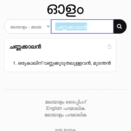
ചണ്ണക്കാലൻ
ഒരുകാലിന് വണ്ണക്കൂടുതലുള്ളവൻ, മുടന്തൻ
മലയാളം ടൈപ്പിംഗ്
English പദമാലിക
മലയാളം പദമാലിക
Indic Archive