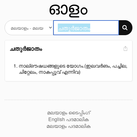
ചതുർജാതം
നാല്ഔഷധങ്ങളുടെ യോഗം.(ഇലവർങം, പച്ചില,
ചിറ്റേലം, നാകപ്പൂവ് എന്നിവ)
മലയാളം ടൈപ്പിംഗ്
English പദമാലിക
മലയാളം പദമാലിക