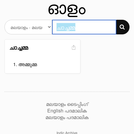
ചാച്ചമ്മ
അമ്മുമ്മ
മലയാളം ടൈപ്പിംഗ്
English പദമാലിക
മലയാളം പദമാലിക
Indic Archive