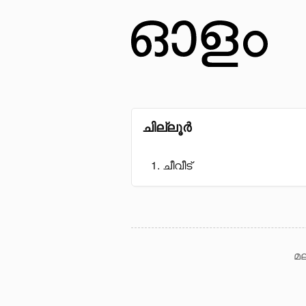
ചില്ലൂർ
ചീവീട്
മല