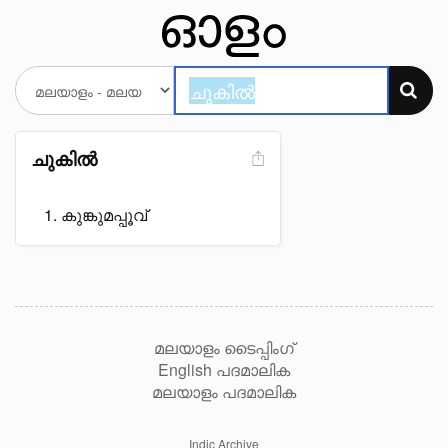
ചുകിൽ
കുങ്കുമപ്പൂവ്
മലയാളം ടൈപ്പിംഗ്
English പദമാലിക
മലയാളം പദമാലിക
Indic Archive