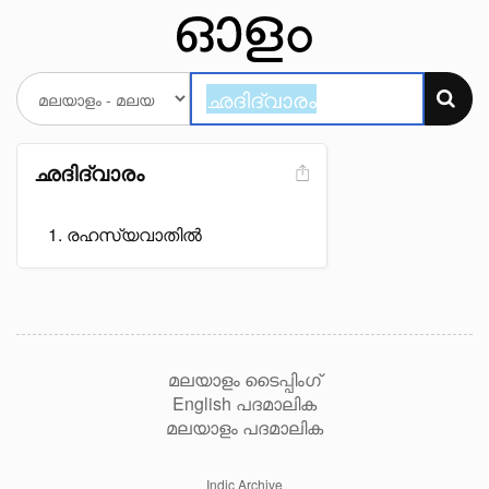
ഛദിദ്വാരം
രഹസ്യവാതിൽ
മലയാളം ടൈപ്പിംഗ്
English പദമാലിക
മലയാളം പദമാലിക
Indic Archive