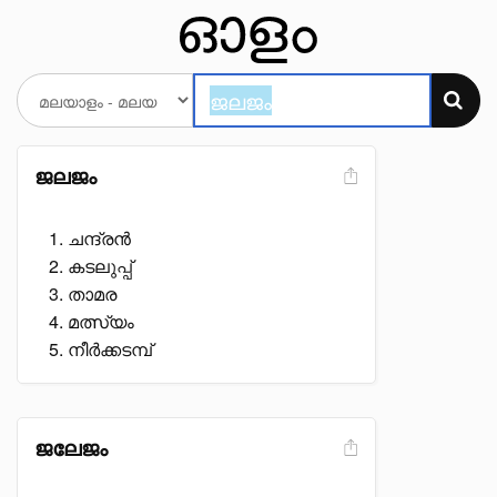
ജലജം
ചന്ദ്രൻ
കടലുപ്പ്
താമര
മത്സ്യം
നീർക്കടമ്പ്
ജലേജം