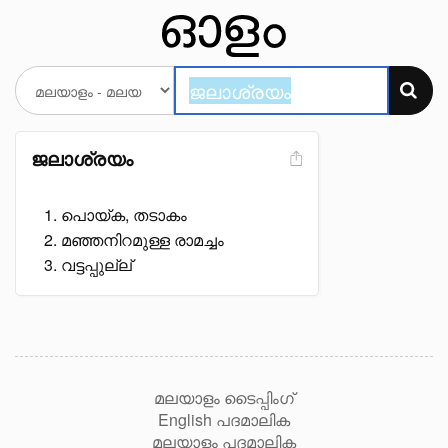
ജലാശ്രയം
പൊയ്ക, തടാകം
മഞ്ഞനിറമുള്ള രാമച്ചം
വട്ടപ്പുല്ല്
മലയാളം ടൈപ്പിംഗ്
English പദമാലിക
മലയാളം പദമാലിക