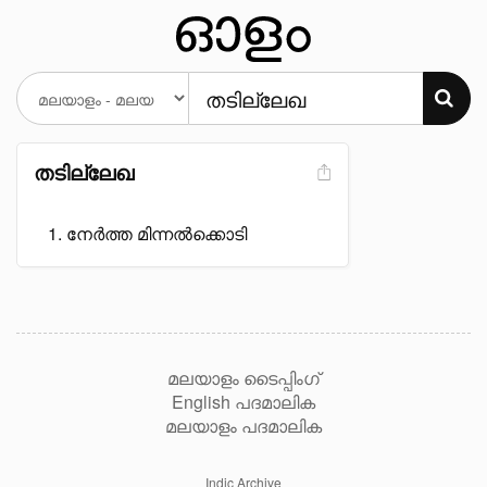
തടില്ലേഖ
നേർത്ത മിന്നൽക്കൊടി
മലയാളം ടൈപ്പിംഗ്
English പദമാലിക
മലയാളം പദമാലിക
Indic Archive