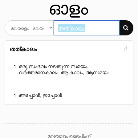
തത്കാലം
ഒരു സംഭവം നടക്കുന്ന സമയം,
വർത്തമാനകാലം, ആ കാലം, ആസമയം
അപ്പോൾ, ഇപ്പോൾ
മലയാളം ടൈപ്പിംഗ്