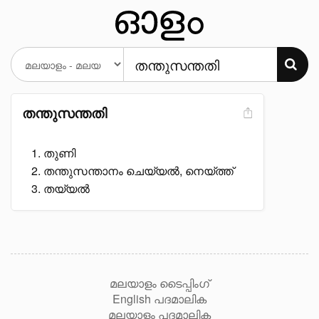
തന്തുസന്തതി
തുണി
തന്തുസന്താനം ചെയ്യൽ, നെയ്ത്ത്
തയ്യൽ
മലയാളം ടൈപ്പിംഗ്
English പദമാലിക
മലയാളം പദമാലിക