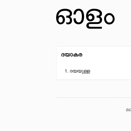
ദയാകര
ദയയുള്ള
മല