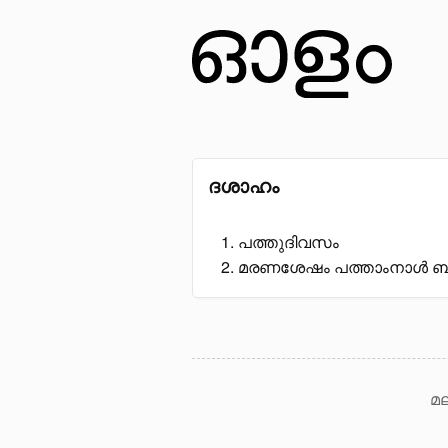
ദശാഹം
പത്തുദിവസം
മരണശേഷം പത്താംനാൾ ബന്
മല