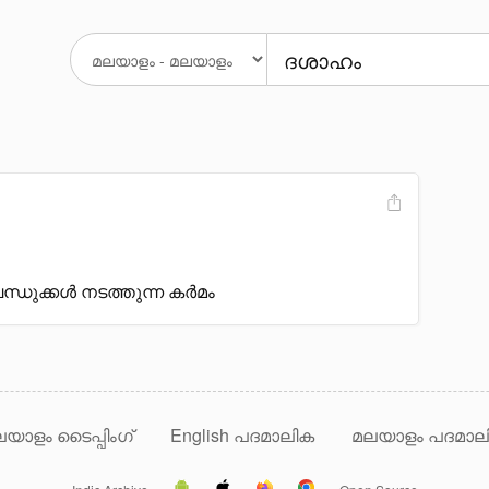
ധുക്കൾ നടത്തുന്ന കർമം
യാളം ടൈപ്പിംഗ്
English പദമാലിക
മലയാളം പദമാല