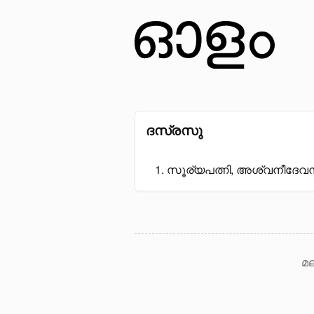
ദസ്രസു
സൂര്യപത്നി, അശ്വനീദേവന്
മല