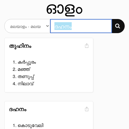
തുഹിനം
കർപ്പൂരം
മഞ്ഞ്
തണുപ്പ്
നിലാവ്
ദഹനം
കൊടുവേലി