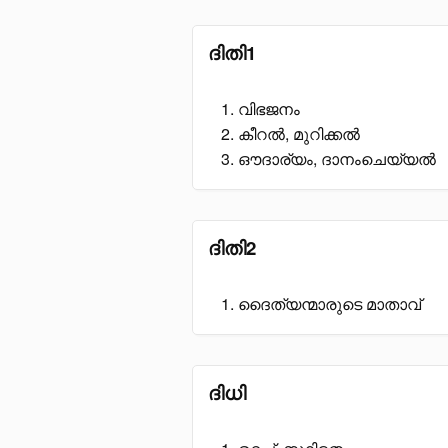
ദിതി1
വിഭജനം
കീറൽ, മുറിക്കൽ
ഔദാര്യം, ദാനംചെയ്യൽ
ദിതി2
ദൈത്യന്മാരുടെ മാതാവ്
ദിധി