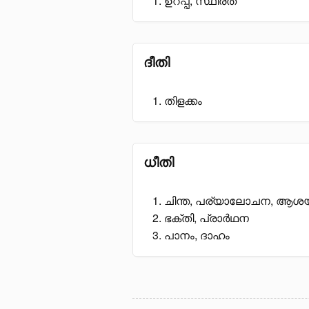
ഉറപ്പ്, സ്ഥിരത
ദീതി
തിളക്കം
ധീതി
ചിന്ത, പര്യാലോചന, ആശയം
ഭക്തി, പ്രാർഥന
പാനം, ദാഹം