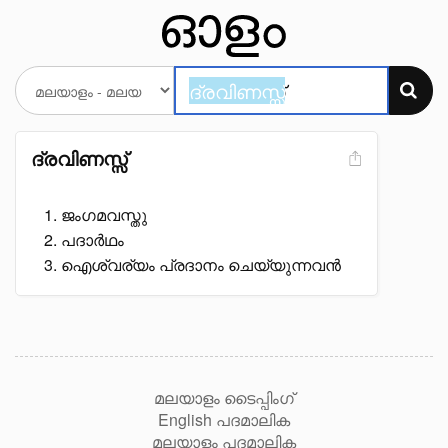
ദ്രവിണസ്സ്
ജംഗമവസ്തു
പദാർഥം
ഐശ്വര്യം പ്രദാനം ചെയ്യുന്നവൻ
മലയാളം ടൈപ്പിംഗ്
English പദമാലിക
മലയാളം പദമാലിക