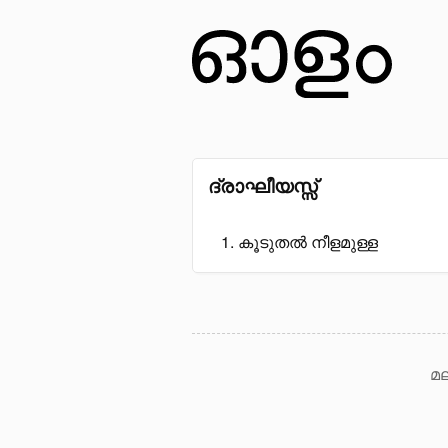
ദ്രാഘീയസ്സ്
കൂടുതൽ നീളമുള്ള
മല