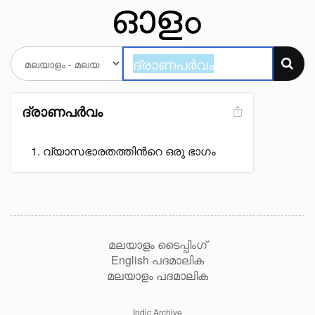
ദ്രാണപർവം
വ്യാസഭാരതത്തിൻറെ ഒരു ഭാഗം
മലയാളം ടൈപ്പിംഗ്
English പദമാലിക
മലയാളം പദമാലിക
Indic Archive