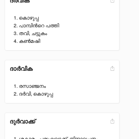
ദർവിക
കൊഴുപ്പ
പാമ്പിൻറെ പത്തി
തവി, ചട്ടുകം
കൺമഷി
ദാർവിക
രസാഞ്ജനം
ദർവി, കൊഴുപ്പ
ദുർവാക്ക്
ശകാരം, പരുഷവാക്ക്, നിന്ദാവചനം