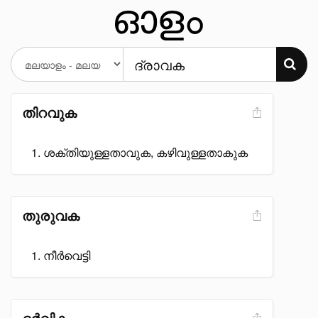
തിറവുക
ശക്തിയുള്ളതാവുക, കഴിവുള്ളതാകുക
തുരുവക
നീർവെട്ടി