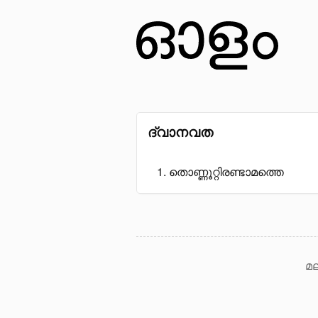
ദ്വാനവത
തൊണ്ണൂറ്റിരണ്ടാമത്തെ
മല