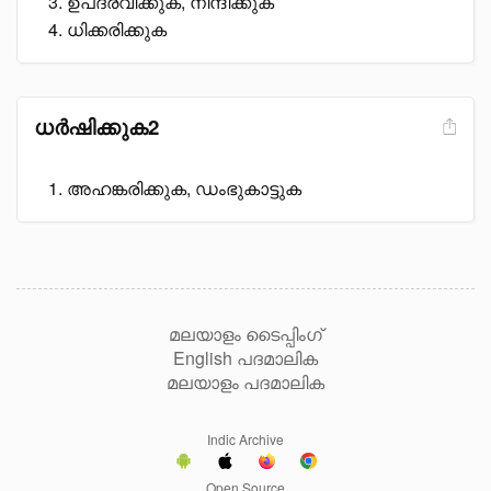
ഉപദ്രവിക്കുക, നിന്ദിക്കുക
ധിക്കരിക്കുക
ധർഷിക്കുക2
അഹങ്കരിക്കുക, ഡംഭുകാട്ടുക
മലയാളം ടൈപ്പിംഗ്
English പദമാലിക
മലയാളം പദമാലിക
Indic Archive
Open Source